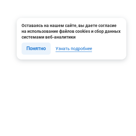
Оставаясь на нашем сайте, вы даете согласие
на использование файлов cookies и сбор данных
системами веб-аналитики
Понятно
Узнать подробнее
Связаться с нами
Мы в соцсетях
Контакты
Youtube
8 (495) 604 00 00
Яндекс.Дзен
8 (800) 505-35-98
Вконтакте
info@rusgeocom.ru
Telegram
г. Москва, ул. Коминтерна,