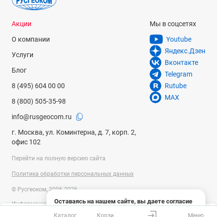
Акции
Мы в соцсетях
О компании
Youtube
Яндекс.Дзен
Услуги
Вконтакте
Блог
Telegram
8 (495) 604 00 00
Rutube
MAX
8 (800) 505-35-98
info@rusgeocom.ru
г. Москва, ул. Коминтерна, д. 7, корп. 2,
офис 102
Перейти на полную версию сайта
Политика обработки персональных данных
© Русгеоком, 2006-2026
Оставаясь на нашем сайте, вы даете согласие
Информация на сайте носит справочный характер и не является
на использование файлов cookies и сбор данных
публичной офертой, определяемой положениями Статьи 437
Каталог
Корзина
Меню