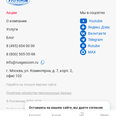
Акции
Мы в соцсетях
О компании
Youtube
Яндекс.Дзен
Услуги
Вконтакте
Блог
Telegram
8 (495) 604 00 00
Rutube
MAX
8 (800) 505-35-98
info@rusgeocom.ru
г. Москва, ул. Коминтерна, д. 7, корп. 2,
офис 102
Перейти на полную версию сайта
Политика обработки персональных данных
© Русгеоком, 2006-2026
Оставаясь на нашем сайте, вы даете согласие
Информация на сайте носит справочный характер и не является
на использование файлов cookies и сбор данных
публичной офертой, определяемой положениями Статьи 437
Каталог
Корзина
Меню