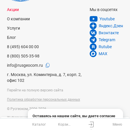
Акции
Мы в соцсетях
О компании
Youtube
Яндекс.Дзен
Услуги
Вконтакте
Блог
Telegram
8 (495) 604 00 00
Rutube
MAX
8 (800) 505-35-98
info@rusgeocom.ru
г. Москва, ул. Коминтерна, д. 7, корп. 2,
офис 102
Перейти на полную версию сайта
Политика обработки персональных данных
© Русгеоком, 2006-2026
Оставаясь на нашем сайте, вы даете согласие
Информация на сайте носит справочный характер и не является
на использование файлов cookies и сбор данных
публичной офертой, определяемой положениями Статьи 437
Каталог
Корзина
Меню
системами веб-аналитики
Ваш город
Москва?
Гражданского кодекса Российской Федерации. Технические