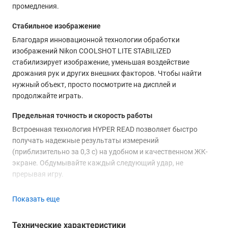
промедления.
Стабильное изображение
Благодаря инновационной технологии обработки
изображений Nikon COOLSHOT LITE STABILIZED
стабилизирует изображение, уменьшая воздействие
дрожания рук и других внешних факторов. Чтобы найти
нужный объект, просто посмотрите на дисплей и
продолжайте играть.
Предельная точность и скорость работы
Встроенная технология HYPER READ позволяет быстро
получать надежные результаты измерений
(приблизительно за 0,3 с) на удобном и качественном ЖК-
экране. Обдумывайте каждый следующий удар, не
прерывая игру.
Настройка с учетом уклона
Показать еще
Во время обычной игры включите функцию ID (подъем/
уклон), чтобы учесть уклон при ударе на склоне. На
Технические характеристики