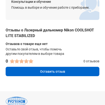
Консультации и обучение
FCC раздел 15, подраздел B, класс B, директива EU:EMC,
Помощь в выборе и обучение работе с приборами.
AS/NZS, VCCI, класс B, CU TR 020, ICES-003
Окружающая среда
правила ограничения содержания вредных веществ,
директива ЕС об отходах электрического и электронного
Отзывы о Лазерный дальномер Nikon COOLSHOT
оборудования
LITE STABILIZED
Размеры
Отзывов о товаре еще нет
Оставьте свой отзыв, чтобы помочь
96 x 74 x 41 мм
другим покупателям в выборе товара
Вес
0
0 отзывов
170 г
Оставить отзыв