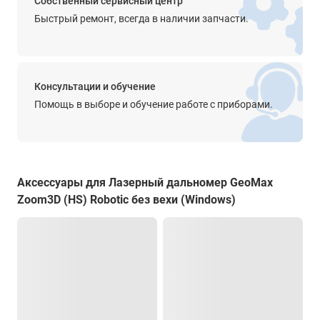
Собственный сервисный центр
есть
Быстрый ремонт, всегда в наличии запчасти.
Сложение/вычитание
есть
Bluetooth®
Консультации и обучение
есть
Помощь в выборе и обучение работе с приборами.
WIFI
есть
Угломер (наклон)
Аксессуары для Лазерный дальномер GeoMax
360° / 250°
Zoom3D (HS) Robotic без вехи (Windows)
Память
есть
Количество измерений на комплект батарей
-
Единицы измерения