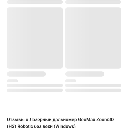
Максимальное время измерений
-
Степень защиты от пыли и влаги
IP54
Диапазон рабочей температуры
от -10° до +50°С
Температура хранения
от -25° до +70°С
Размеры
186.6 x 215.5 мм
Вес
2.8 кг
Отзывы о Лазерный дальномер GeoMax Zoom3D
(HS) Robotic без вехи (Windows)