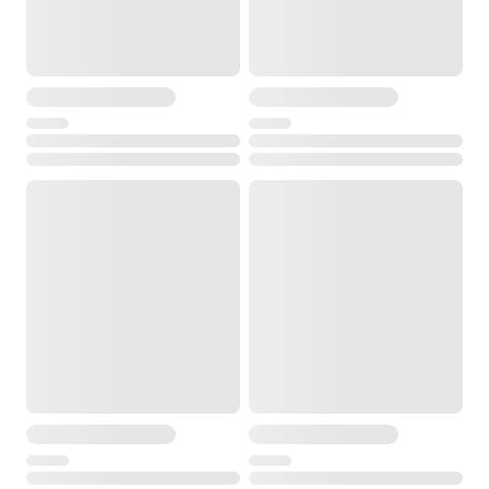
метр/фут/дюйм
Общие характеристики
Элементы питания
Li-ion аккумулятор (4,4 В)
Класс лазера
2
Длина волны
650 нм
Мощность
< 1 мВт
Дисплей
нет
Время автономной работы
до 8 ч