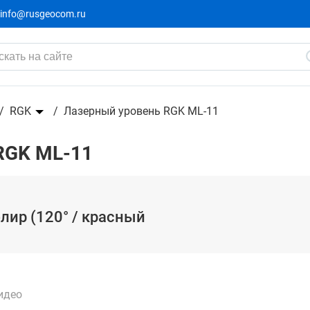
info@rusgeocom.ru
2 331 ₽
луч / 10м)
2 590 ₽
-10%
RGK
Лазерный уровень RGK ML-11
RGK ML-11
лир (120° / красный
идео