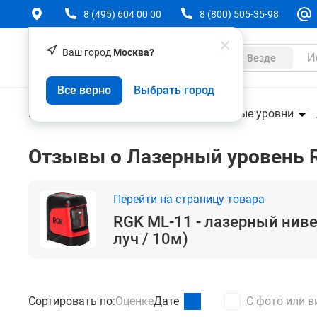
8 (495) 604 00 00
8 (800) 505-35-98
Ваш город
Москва?
Каталог
Везде
RGK ML-11 - лазерный нивелир (120° / красный 
Все верно
Выбрать город
Геодезическое оборудование
Лазерные уровни
Отзывы о Лазерный уровень 
Перейти на страницу товара
RGK ML-11 - лазерный ниве
луч / 10м)
Сортировать по:
Оценке
Дате
С фото или в