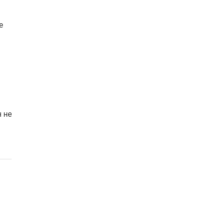
е
 не