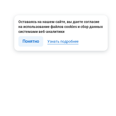
Оставаясь на нашем сайте, вы даете согласие
на использование файлов cookies и сбор данных
системами веб-аналитики
Понятно
Узнать подробнее
Связаться с нами
Мы в соцсетях
Контакты
Youtube
8 (495) 604 00 00
Яндекс.Дзен
8 (800) 505-35-98
Вконтакте
info@rusgeocom.ru
Telegram
г. Москва, ул. Коминтерна,