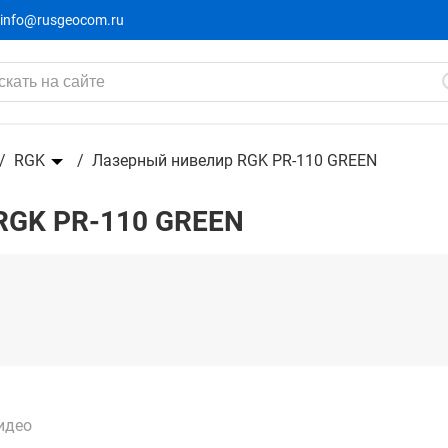
info@rusgeocom.ru
RGK
Лазерный нивелир RGK PR-110 GREEN
RGK PR-110 GREEN
идео