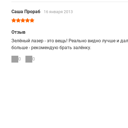
Саша Прораб
16 января 2013
Отзыв
Зелёный лазер - это вещь! Реально видно лучше и дальше. Если работа не в старнартных комнатушках 5*4 метра, а
больше - рекомендую брать залёнку.
0
0