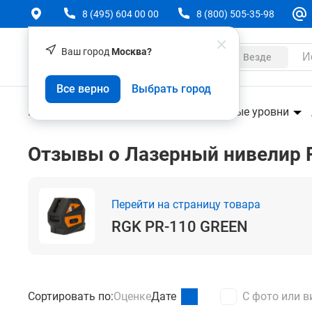
8 (495) 604 00 00
8 (800) 505-35-98
Ваш город
Москва?
Каталог
Везде
RGK PR-110 GREEN
Все верно
Выбрать город
Геодезическое оборудование
Лазерные уровни
Отзывы о Лазерный нивелир 
Перейти на страницу товара
RGK PR-110 GREEN
Сортировать по:
Оценке
Дате
С фото или в