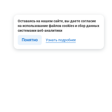
Оставаясь на нашем сайте, вы даете согласие
на использование файлов cookies и сбор данных
системами веб-аналитики
Понятно
Узнать подробнее
Связаться с нами
Мы в соцсетях
Контакты
Youtube
8 (495) 604 00 00
Яндекс.Дзен
8 (800) 505-35-98
Вконтакте
info@rusgeocom.ru
Telegram
г. Москва, ул. Коминтерна,