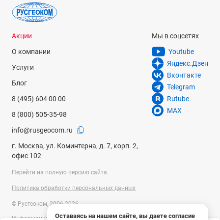
Акции
Мы в соцсетях
О компании
Youtube
Яндекс.Дзен
Услуги
Вконтакте
Блог
Telegram
8 (495) 604 00 00
Rutube
MAX
8 (800) 505-35-98
info@rusgeocom.ru
г. Москва, ул. Коминтерна, д. 7, корп. 2,
офис 102
Перейти на полную версию сайта
Политика обработки персональных данных
© Русгеоком, 2006-2026
Оставаясь на нашем сайте, вы даете согласие
Информация на сайте носит справочный характер и не является