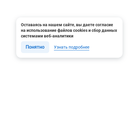
Оставаясь на нашем сайте, вы даете согласие
на использование файлов cookies и сбор данных
системами веб-аналитики
Понятно
Узнать подробнее
Связаться с нами
Мы в соцсетях
Контакты
Youtube
8 (495) 604 00 00
Яндекс.Дзен
8 (800) 505-35-98
Вконтакте
info@rusgeocom.ru
Telegram
г. Москва, ул. Коминтерна,