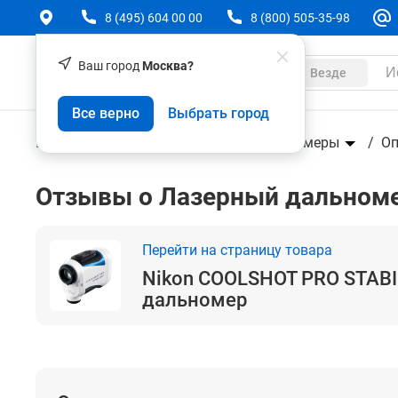
8 (495) 604 00 00
8 (800) 505-35-98
Ваш город
Москва?
Каталог
Везде
Nikon COOLSHOT PRO STABILIZED - оптический
Все верно
Выбрать город
Геодезическое оборудование
Дальномеры
Оп
Отзывы о Лазерный дальноме
Перейти на страницу товара
Nikon COOLSHOT PRO STABI
дальномер