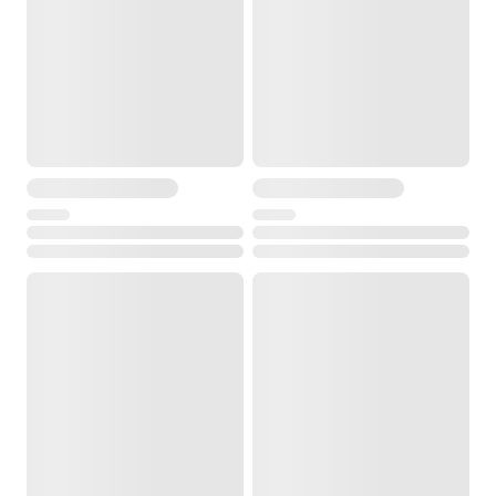
Входное напряжение (макс)
15 V
Диапазон частот
2400–2483,5; 5170–5250; 5725–5850 MHz
Точность
вертикально ±0,1 м (визуальное), горизонтально ±0,3 м
(визуальное)
Скорость вращения
100
Размер девайса
15,7×9,5×6,8 (сложен); 30,4×38×9,1 (разложен) cm
Рекомендуемые мобильные устройства
до 180×86×10 мм
Диапазон частот