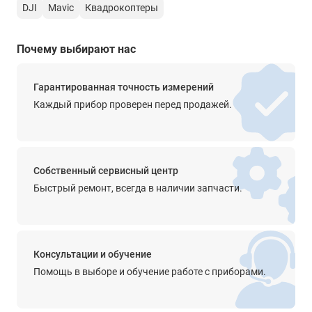
DJI
Mavic
Квадрокоптеры
да
Порты и интерфейсы
Почему выбирают нас
USB-C
Рабочая температура
Гарантированная точность измерений
−10…+40 °C
Каждый прибор проверен перед продажей.
Питание
7 V
Сенсор
Собственный сервисный центр
Быстрый ремонт, всегда в наличии запчасти.
1″ CMOS
Объектив
экв. 24 мм; угол 84°; f/1.8; фокус от 0,5 м до ∞
Консультации и обучение
Дополнительные возможности
Помощь в выборе и обучение работе с приборами.
Всенаправленное обнаружение препятствий (LiDAR +
датчики зрения) / ActiveTrack 360° (режимы "Стандартный" и
"Велоспорт") / Интеллектуальный RTH без ГНСС