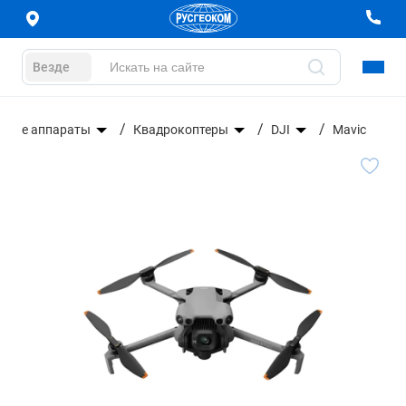
Везде
тные аппараты
Квадрокоптеры
DJI
Mavic