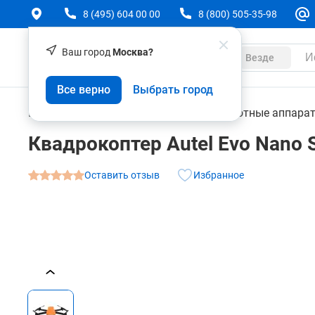
8 (495) 604 00 00
8 (800) 505-35-98
Ваш город
Москва?
Каталог
Везде
Квадрокоптер Autel Evo Nano Standard Package
Все верно
Выбрать город
О товаре
Характеристики
Аксессуары
Геодезическое оборудование
Беспилотные аппара
Квадрокоптер Autel Evo Nano 
Оставить отзыв
Избранное