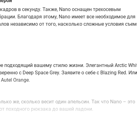
мерой
кадров в секунду. Также, Nano оснащен трехосевым
рации. Благодаря этому, Nano имеет все необходимое для
лов независимо от того, насколько сложные условия съем
ее подходящий вашему стилю жизни. Элегантный Arctic Whi
ренно с Deep Space Grey. Заявите о себе с Blazing Red. Ил
Autel Orange.
олько же, сколько весит один апельсин. Так что Nano – это
от походного рюкзака до вашей ладони.
ы он автоматически следил за любым объектом, а вы може