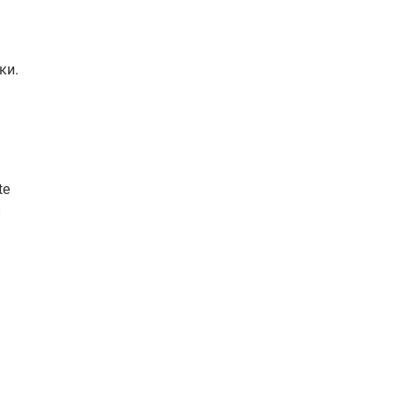
ки.
te
и
те