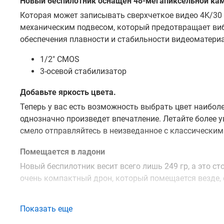
Новый беспилотник оснащен 48-мегапиксельной ка
Которая может записывать сверхчеткое видео 4K/30 
механическим подвесом, который предотвращает виб
обеспечения плавности и стабильности видеоматериа
1/2″ CMOS
3-осевой стабилизатор
Добавьте яркость цвета.
Теперь у вас есть возможность выбрать цвет наибол
однозначно произведет впечатление. Летайте более уве
смело отправляйтесь в неизведанное с классическим 
Помещается в ладони
Новый беспилотник весит всего лишь 249 гр, а это ст
очень компактный дрон, который помещается везде, 
Dynamic Track 2.1: Слежение за объектом
Показать еще
Данный беспилотник вы можете настроить так, чтоб