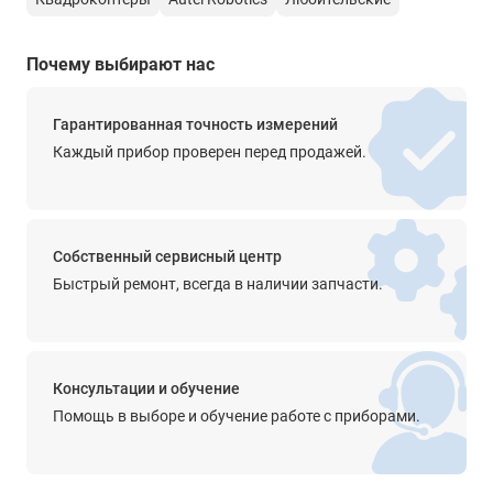
Купить дрон Autel Evo Nano+ Standard Package, а также
получить консультацию специалистов об особенностях и
преимуществах данного изделия вы можете в нашем
Почему выбирают нас
магазине
, связавшись с нами по телефону или
непосредственно через сайт – с помощью формы обратной
связи или воспользовавшись чатом с онлайн-
Гарантированная точность измерений
консультантом.
Каждый прибор проверен перед продажей.
Собственный сервисный центр
Быстрый ремонт, всегда в наличии запчасти.
Консультации и обучение
Помощь в выборе и обучение работе с приборами.