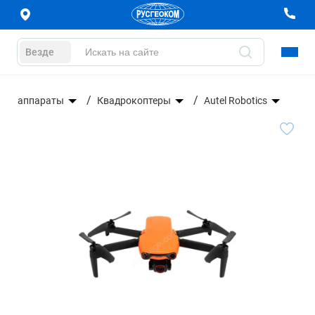
Везде
ные аппараты
Квадрокоптеры
Autel Robotics