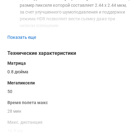
размер пикселя которой составляет 2.44 x 2.44 мкм,
за счет улучшенного шумоподавления и поддержки
режима HDR позволяет вести съемку даже при
низком освещении.
Управляемый подвес
с 3-осевой стабилизацией
Показать еще
компенсирует угловые смещения и вибрации
аппарата, обеспечивая получение плавного
Технические характеристики
изображения; поддерживается возможность
изменения ракурса съемки с изменением наклона
Матрица
камеры, а также ее горизонтальная фиксация для
0.8 дюйма
FPV-полетов.
Система бинокулярного зрения
, с оптическими
Мегапиксели
датчиками в передней, задней и нижней плоскости,
50
эффективно выявляет препятствия, обеспечивая
безопасность полетов
квадрокоптера
, а также
Время полета макс
задействуется для визуального позиционирования
28 мин
при полетах на низких высотах и в помещениях,
наряду с ультразвуковым высотомером.
Макс. дистанция
Интеллектуальная полетная батарея
, реализующая
16.8 км
функции контроля заряда-разряда и