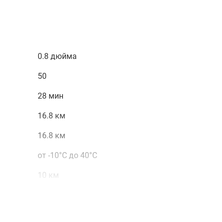
е получить консультацию специалистов об особенностях и
магазине
, связавшись с нами по телефону или
атной связи или воспользовавшись чатом с онлайн-
0.8 дюйма
50
28 мин
16.8 км
16.8 км
от -10°C до 40°C
10 км
Autel Sky
нет (поддержка SD до 256 Гб)