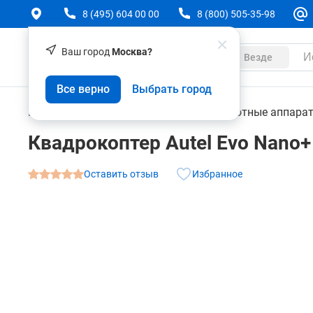
8 (495) 604 00 00
8 (800) 505-35-98
Ваш город
Москва?
Каталог
Везде
Квадрокоптер Autel Evo Nano+ Premium Bundle
Все верно
Выбрать город
О товаре
Характеристики
Аксессуары
Геодезическое оборудование
Беспилотные аппара
Квадрокоптер Autel Evo Nano+
Оставить отзыв
Избранное