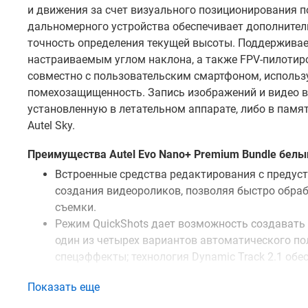
и движения за счет визуального позиционирования 
дальномерного устройства обеспечивает дополнител
точность определения текущей высоты. Поддерживае
настраиваемым углом наклона, а также FPV-пилотир
совместно с пользовательским смартфоном, использу
помехозащищенность. Запись изображений и видео в 
установленную в летательном аппарате, либо в пам
Autel Sky.
Преимущества Autel Evo Nano+ Premium Bundle белы
Встроенные средства редактирования с преду
создания видеороликов, позволяя быстро обра
съемки.
Режим QuickShots дает возможность создавать 
один из четырех вариантов автоматического п
спецэффекты; технология Dynamic Track 2.1 об
облетом препятствий.
Показать еще
Внутренние светофильтры RYYB и диафрагма F1
слабой освещенности, функция Defog Mode