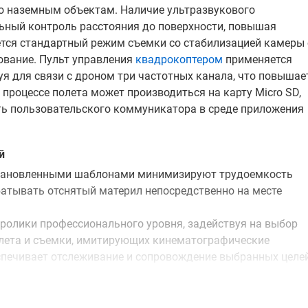
по наземным объектам. Наличие ультразвукового
ьный контроль расстояния до поверхности, повышая
тся стандартный режим съемки со стабилизацией камеры 
ование. Пульт управления
квадрокоптером
применяется
я для связи с дроном три частотных канала, что повышае
процессе полета может производиться на карту Micro SD,
ять пользовательского коммуникатора в среде приложения
й
становленными шаблонами минимизируют трудоемкость
батывать отснятый материл непосредственно на месте
ролики профессионального уровня, задействуя на выбор
олета и съемки, имитирующих кинематографические
еспечивает отслеживание и сопровождение выбранных целей
.9 обеспечивают улучшенное качество изображений при