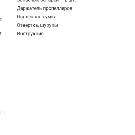
Держатель пропеллеров
Наплечная сумка
с
Отвертка, шурупы
т
Инструкция
 с