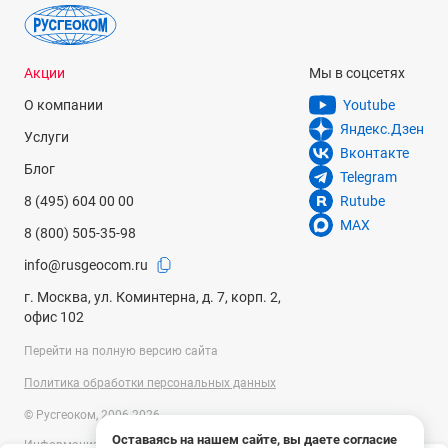
Акции
Мы в соцсетях
О компании
Youtube
Яндекс.Дзен
Услуги
Вконтакте
Блог
Telegram
8 (495) 604 00 00
Rutube
MAX
8 (800) 505-35-98
info@rusgeocom.ru
г. Москва, ул. Коминтерна, д. 7, корп. 2,
офис 102
Перейти на полную версию сайта
Политика обработки персональных данных
© Русгеоком, 2006-2026
Оставаясь на нашем сайте, вы даете согласие
Информация на сайте носит справочный характер и не является