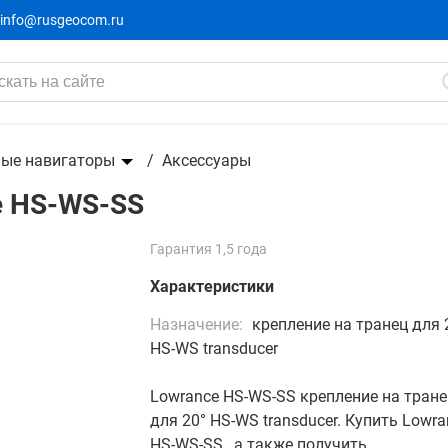
info@rusgeocom.ru
ые навигаторы
Аксессуары
e HS-WS-SS
Гарантия 1,5 года
Характеристики
Назначение:
крепление на транец для 
HS-WS transducer
Lowrance HS-WS-SS крепление на тран
для 20° HS-WS transducer. Купить Lowra
HS-WS-SS , а также получить...