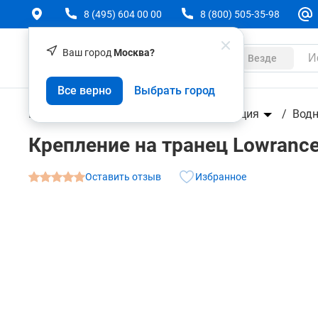
8 (495) 604 00 00
8 (800) 505-35-98
Ваш город
Москва?
Каталог
Везде
Крепление на транец Lowrance HS-WS-SS
Все верно
Выбрать город
О товаре
Характеристики
Геодезическое оборудование
Навигация
Водн
Крепление на транец Lowranc
Оставить отзыв
Избранное