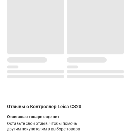
Встроенная периферия
Камера 5 megapixel; флэшпамять; компас; гиродатчик;
акселерометр; DISTO™; слот расширения
Отзывы о Контроллер Leica CS20
Отзывов о товаре еще нет
Оставьте свой отзыв, чтобы помочь
другим покупателям в выборе товара