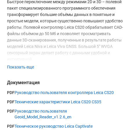
Быстрое переключение между режимами 2D и 3D – полевой
пакет специализированного программного обеспечения
трансформирует большие объёмы данных в понятные и
простые модели, которые существенно повышают удобство
работы. Полевой контроллер Leica CS20 обрабатывает CAD-
файлы объёмом до 50 Мб и позволяет просматривать
данные 3D-сканирования, полученные в результате работы
моделей Leica Niva и Leica Viva GNSS. Большой 5" WVGA
сенсорный экран делает работу с данными удобной и
интуитивной.
Показать еще
Цифровая камера
Для фотографирования местности полевой контроллер
Документация
Leica CS20 оснащён встроенной цифровой камерой с
разрешением в 5 мегапикселей. Автофокус и захват
PDF
Руководство пользователя контроллера Leica CS20
изображений с каждой отработанной точкой, а также
PDF
Технические характеристики Leica CS20 CS35
возможность дополнения графическими комментариями,
значительно упрощают ведение документации при
PDF
Руководство пользователя
выполнении работ.
Geoid_Model_Reader_v1.2.6_en
PDF
Техническое руководство Leica Captivate
Дополнительный функционал