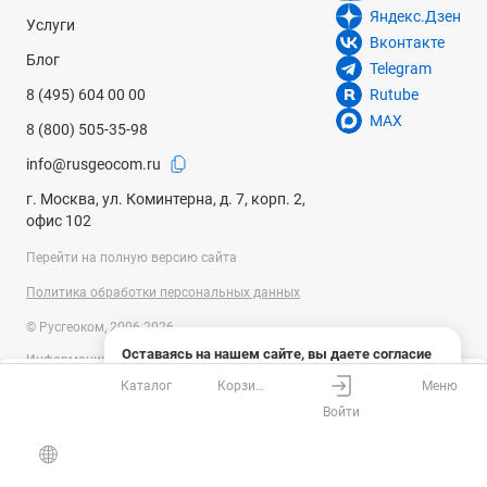
Яндекс.Дзен
Услуги
Вконтакте
Блог
Telegram
8 (495) 604 00 00
Rutube
MAX
8 (800) 505-35-98
info@rusgeocom.ru
г. Москва, ул. Коминтерна, д. 7, корп. 2,
офис 102
Перейти на полную версию сайта
Политика обработки персональных данных
© Русгеоком, 2006-2026
Оставаясь на нашем сайте, вы даете согласие
Информация на сайте носит справочный характер и не является
на использование файлов cookies и сбор данных
публичной офертой, определяемой положениями Статьи 437
Каталог
Корзина
Меню
системами веб-аналитики
Ваш город
Москва?
Гражданского кодекса Российской Федерации. Технические
Войти
параметры (спецификация) и комплект поставки товара могут быть
Понятно
Узнать подробнее
изменены производителем без предварительного уведомления.
Все верно
Выбрать город
Уточняйте информацию у наших менеджеров.