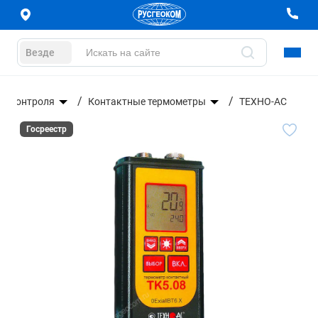
Везде
го контроля
Контактные термометры
ТЕХНО-АС
Госреестр