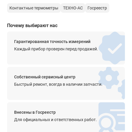
встроенный аккумуляторный блок 3,6 В
обслуживания от производителя в авторизированных
Контактные термометры
ТЕХНО-АС
Госреестр
Количество одновременно подключаемых зондов
сервисных центрах Техно-АС и компаний партнеров.
до двух
Купить контактный взрывозащищенный термометр ТК-5.08
Почему выбирают нас
без зондов и получить консультацию специалиста вы
Степень IP
сможете на сайте нашего интернет-магазина.
65
Гарантированная точность измерений
Встроенная память
Каждый прибор проверен перед продажей.
7500 значений
Собственный сервисный центр
Быстрый ремонт, всегда в наличии запчасти.
Внесены в Госреестр
Для официальных и ответственных работ.