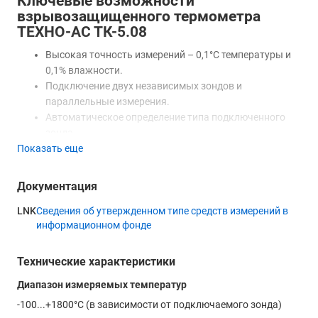
Ключевые возможности
взрывозащищенного термометра
ТЕХНО-АС ТК-5.08
Высокая точность измерений – 0,1°С температуры и
0,1% влажности.
Подключение двух независимых зондов и
параллельные измерения.
Автоматическое определение типа подключенного
зонда.
Показать еще
Измерение относительной влажности.
Вычисление точки росы.
Фиксация значений на экране.
Документация
Память на 7500 измерений.
LNK
Сведения об утвержденном типе средств измерений в
Индикация заряда батареи.
информационном фонде
Функция автоматического выключения через
заданный интервал времени.
Технические характеристики
Несмотря на разнообразие функций и возможностей,
Диапазон измеряемых температур
контактный взрывозащищенный термометр ТК-5.08 имеет
очень простое управление, благодаря которому работать с
-100...+1800°С (в зависимости от подключаемого зонда)
устройством сможет как профессионал, так и начинающий