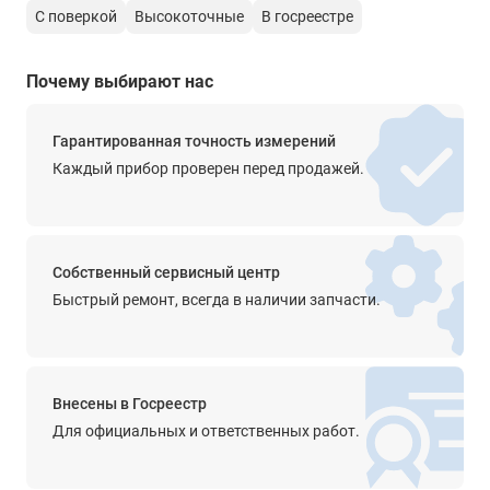
Диапазон работы компенсатора
С поверкой
Высокоточные
В госреестре
Пузырьковый уровень упрощает выравнивание
±15'
Пузырьковый уровень упрощает выравнивание
Почему выбирают нас
Точность компенсатора
0.2'
Гарантированная точность измерений
Крепление на штатив
Каждый прибор проверен перед продажей.
есть
Прочее
цена деления горизонтального круга - 1° или 1 гон
Собственный сервисный центр
Степень защиты от пыли и влаги
Быстрый ремонт, всегда в наличии запчасти.
IPX6
Диапазон рабочей температуры
от -30° до +45°С
Внесены в Госреестр
Для официальных и ответственных работ.
Температура хранения
от -30° до +50°С