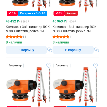
-10%
Рассрочка 0-0-10
-10%
Акция
43 452 ₽
45 963 ₽
48 280 ₽
51 070 ₽
Комплект 3в1: нивелир RGK
Комплект 3в1: нивелир RGK
N-38 + штатив, рейка 5м
N-38 + штатив, рейка 7м
11
11
В наличии
В наличии
В корзину
В корзину
Госреестр
Госреестр