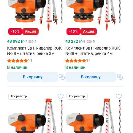
-10%
Акция
-10%
Акция
43 092 ₽
43 272 ₽
47 880 ₽
48 080 ₽
Комплект 3в1: нивелир RGK
Комплект 3в1: нивелир RGK
N-38 + штатив, рейка 3м
N-38 + штатив, рейка 4м
11
11
В наличии
В наличии
В корзину
В корзину
Госреестр
Госреестр