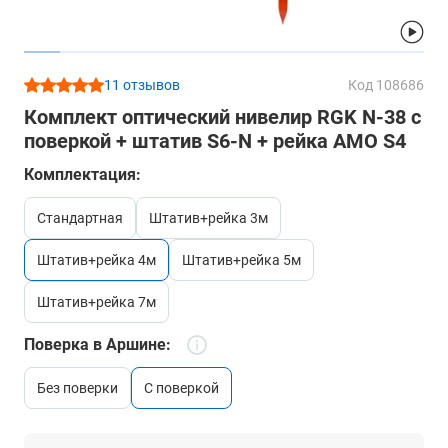
11 отзывов
Код 108686
Комплект оптический нивелир RGK N-38 с
поверкой + штатив S6-N + рейка AMO S4
Комплектация:
стандартная
штатив+рейка 3м
штатив+рейка 4м
штатив+рейка 5м
штатив+рейка 7м
Поверка в Аршине:
без поверки
c поверкой