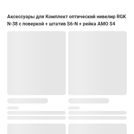
Размеры
130 x 215 x 135 мм
Аксессуары для Комплект оптический нивелир RGK
Вес
N-38 с поверкой + штатив S6-N + рейка AMO S4
2 кг
RGK S6-N
Применение
для оптических нивелиров
Материал
алюминий
Зажимы
винты
Площадка
плоская