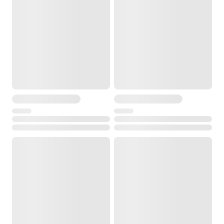
Масса
2,7 кг
Высота (в собранном состоянии)
0,96 м
Наплечный ремень
есть
Рейка нивелирная AMO S4
Тип
телескопическая
Высота
4 м
Е-градуировка
да