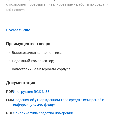
что позволяет проводить нивелирование и работы по созданию
сетей I класса.
Увеличение 38 крат для работы на большом расстоянии.
Показать еще
Увеличение 38 крат для работы на большом расстоянии.
Преимущества товара
Безотказный компенсатор с магнитным демпфером.
Высококачественная оптика;
Безотказный компенсатор с магнитным демпфером.
Надежный компенсатор;
Качественные материалы корпуса;
Качественная оптика с просветляющим покрытием.
Качественная оптика с просветляющим покрытием.
Документация
PDF
Инструкция RGK N-38
Шкала для измерения горизонтальных углов.
Шкала для измерения горизонтальных углов.
LNK
Сведения об утвержденном типе средств измерений в
информационном фонде
PDF
Описание типа средства измерений