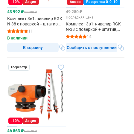
-10%
Акция
Акция
Рассрочка 0-0-10
43 992 ₽
49 280 ₽
48 880 ₽
Последняя цена
Комплект 3в1: нивелир RGK
N-38 с поверкой + штатив,
Комплект 3в1: нивелир RGK
рейка 3м
N-38 с поверкой + штатив,
11
рейка 5м
14
В наличии
В корзину
Сообщить о поступлении
Госреестр
-10%
Акция
46 863 ₽
52 070 ₽