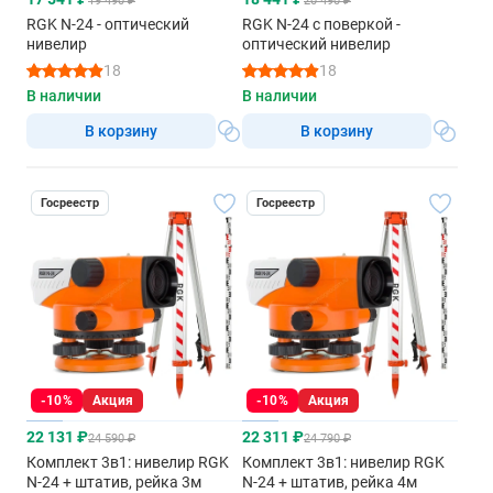
19 490 ₽
20 490 ₽
RGK N-24 - оптический
RGK N-24 с поверкой -
нивелир
оптический нивелир
18
18
В наличии
В наличии
В корзину
В корзину
Госреестр
Госреестр
-10%
Акция
-10%
Акция
22 131 ₽
22 311 ₽
24 590 ₽
24 790 ₽
Комплект 3в1: нивелир RGK
Комплект 3в1: нивелир RGK
N-24 + штатив, рейка 3м
N-24 + штатив, рейка 4м