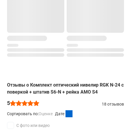
да
Вес
1,190 кг
Отзывы о Комплект оптический нивелир RGK N-24 с
поверкой + штатив S6-N + рейка AMO S4
5
18 отзывов
Сортировать по:
Оценке
Дате
С фото или видео