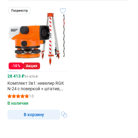
Госреестр
-10%
Акция
28 413 ₽
31 570 ₽
Комплект 3в1: нивелир RGK
N-24 с поверкой + штатив,
рейка 7м
18
В наличии
В корзину