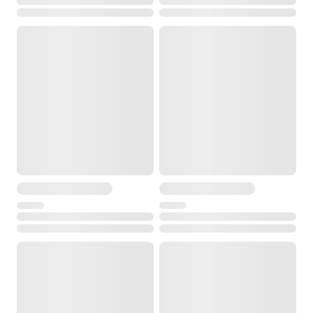
2,7 кг
Высота (в собранном состоянии)
0,96 м
Наплечный ремень
есть
Рейка нивелирная AMO S4
Тип
телескопическая
Высота
4 м
Е-градуировка
да
Миллиметровая шкала