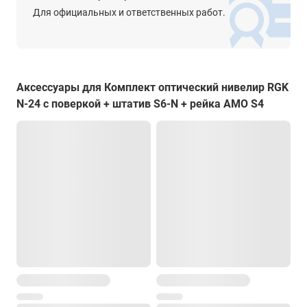
130 x 215 x 135 мм
Для официальных и ответственных работ.
Вес
1.7 кг
Аксессуары для Комплект оптический нивелир RGK
RGK S6-N
N-24 с поверкой + штатив S6-N + рейка AMO S4
Применение
для оптических нивелиров
Материал
алюминий
Зажимы
винты
Площадка
плоская
Масса