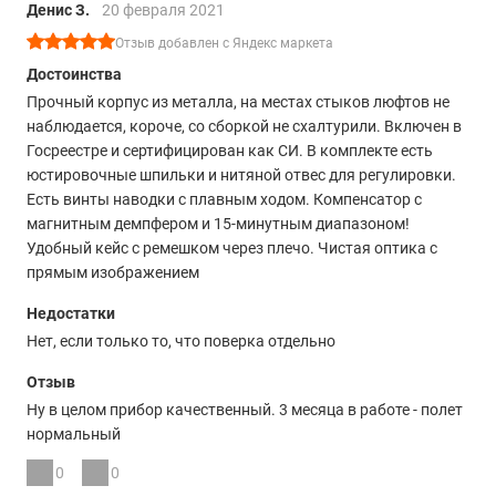
Денис З.
20 февраля 2021
Отзыв добавлен с Яндекс маркета
Достоинства
Прочный корпус из металла, на местах стыков люфтов не
наблюдается, короче, со сборкой не схалтурили. Включен в
Госреестре и сертифицирован как СИ. В комплекте есть
юстировочные шпильки и нитяной отвес для регулировки.
Есть винты наводки с плавным ходом. Компенсатор с
магнитным демпфером и 15-минутным диапазоном!
Удобный кейс с ремешком через плечо. Чистая оптика с
прямым изображением
Недостатки
Нет, если только то, что поверка отдельно
Отзыв
Ну в целом прибор качественный. 3 месяца в работе - полет
нормальный
0
0