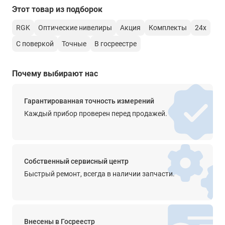
связи или воспользовавшись чатом с онлайн-
Этот товар из подборок
Точность компенсатора
консультантом.
-
RGK
Оптические нивелиры
Акция
Комплекты
24х
С поверкой
Точные
В госреестре
Крепление на штатив
есть
Почему выбирают нас
Прочее
диаметр горизонтального круга - 103 мм
цена деления горизонтального круга - 1° или 1 гон
Гарантированная точность измерений
Каждый прибор проверен перед продажей.
Степень защиты от пыли и влаги
IPX6
Диапазон рабочей температуры
Собственный сервисный центр
от -20° до +50°С
Быстрый ремонт, всегда в наличии запчасти.
Температура хранения
от -20° до +50°С
Размеры
Внесены в Госреестр