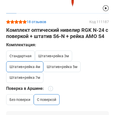
18 отзывов
Код 111187
Комплект оптический нивелир RGK N-24 с
поверкой + штатив S6-N + рейка AMO S4
Комплектация:
стандартная
штатив+рейка 3м
штатив+рейка 4м
штатив+рейка 5м
штатив+рейка 7м
Поверка в Аршине:
без поверки
c поверкой