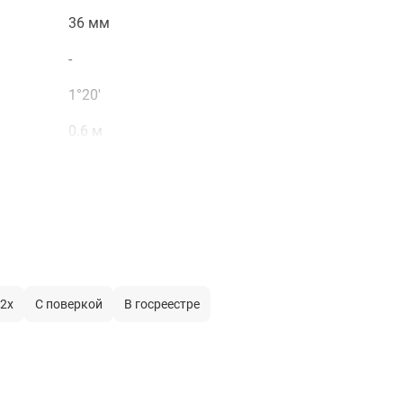
выравнивание
36 мм
-
1°20'
0.6 м
100
0
215 мм
прямое
2х
С поверкой
В госреестре
-
±15'
-