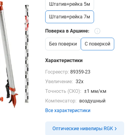
штатив+рейка 5м
штатив+рейка 7м
Поверка в Аршине:
без поверки
c поверкой
Характеристики
Госреестр:
89359-23
Увеличение:
32x
Точность (СКО):
±1 мм/км
Компенсатор:
воздушный
Все характеристики
Оптические нивелиры RGK