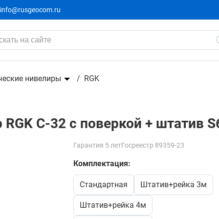
info@rusgeocom.ru
кой + штатив S6-N + рейка
26 163 ₽
29 070 ₽
-2907₽
ческие нивелиры
RGK
RGK C-32 с поверкой + штатив S
Гарантия 5 лет
Госреестр 89359-23
Комплектация:
стандартная
штатив+рейка 3м
штатив+рейка 4м