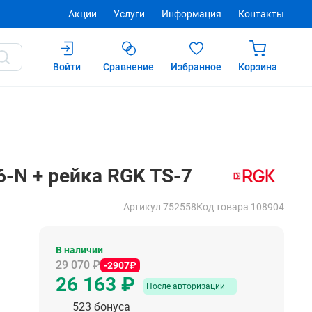
Акции
Услуги
Информация
Контакты
Войти
Сравнение
Избранное
Корзина
Купить
После авторизации
6-N + рейка RGK TS-7
Артикул 752558
Код товара 108904
В наличии
29 070 ₽
-2907₽
26 163 ₽
После авторизации
523 бонуса