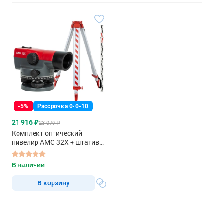
-5%
Рассрочка 0-0-10
21 916 ₽
23 070 ₽
Комплект оптический
нивелир AMO 32X + штатив
S6-N + рейка RGK TS-7
В наличии
В корзину