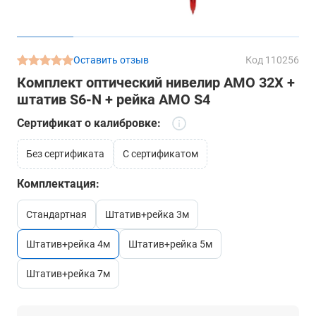
Оставить отзыв
Код 110256
Комплект оптический нивелир AMO 32X +
штатив S6-N + рейка AMO S4
Сертификат о калибровке:
без сертификата
с сертификатом
Комплектация:
стандартная
штатив+рейка 3м
штатив+рейка 4м
штатив+рейка 5м
штатив+рейка 7м