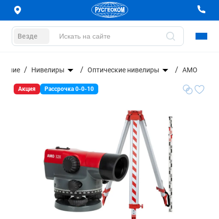
Везде
ование
Нивелиры
Оптические нивелиры
AMO
Акция
Рассрочка 0-0-10