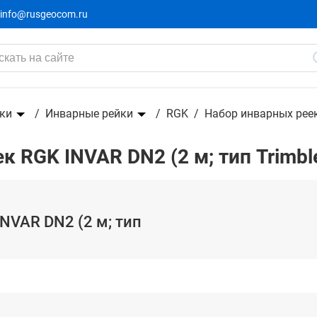
info@rusgeocom.ru
rimble)
ки
Инварные рейки
RGK
Набор инварных реек 
 RGK INVAR DN2 (2 м; тип Trimbl
NVAR DN2 (2 м; тип