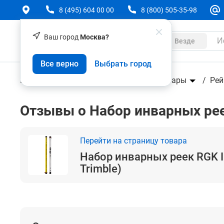
8 (495) 604 00 00
8 (800) 505-35-98
Ваш город
Москва?
Каталог
Везде
Набор инварных реек RGK INVAR DN2 (2 м; тип T
Все верно
Выбрать город
Геодезическое оборудование
Аксессуары
Рей
Отзывы о Набор инварных реек
Перейти на страницу товара
Набор инварных реек RGK I
Trimble)