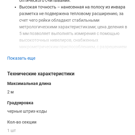
оптического считывания.
Высокая точность – нанесенная на полосу из инвара
разметка не подвержена тепловому расширению, за
счет чего рейки обладают стабильными
метрологическими характеристиками; цена деления в
5 мм позволяет выполнять измерения с помощью
высокоточных нивелиров, снабженных
микрометрическим приспособлением, с разрешением
в 0,05 мм.
Показать еще
Удобство транспортирования и хранения – при
неиспользовании нивелирные рейки помещаются в
Технические характеристики
комплектный жесткий кейс, в положении,
исключающем воздействия на инварную ленту с
Максимальная длина
нанесенной на нее разметкой; за счет 2-метровой
2 м
длины возможна перевозка комплекта как
легковыми автомобилями, так и в общественном
Градуировка
транспорте.
черные штрих-коды
Купить набор инварных реек RGK INVAR 052 (2 метра; 0,5
Кол-во секции
см), а также получить консультацию специалистов об
1 шт
особенностях и преимуществах данного изделия вы можете