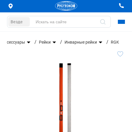
Везде
Аксессуары
Рейки
Инварные рейки
RGK