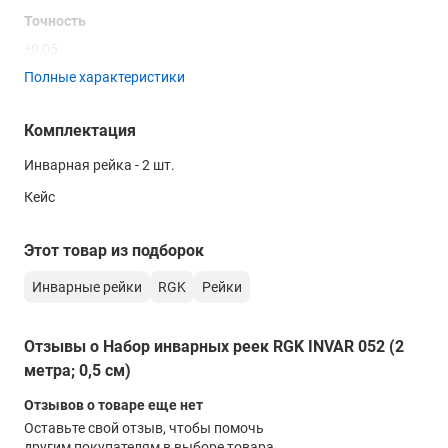
в нашем
магазине
, связавшись с нами по телефону или
Точность
непосредственно через сайт – с помощью формы обратной
±0,05
связи или воспользовавшись чатом с онлайн-
консультантом.
Полные характеристики
Материал
инвар
Комплектация
Цвет
Инварная рейка - 2 шт.
красный
Кейс
Этот товар из подборок
Инварные рейки
RGK
Рейки
Отзывы о Набор инварных реек RGK INVAR 052 (2
метра; 0,5 см)
Отзывов о товаре еще нет
Оставьте свой отзыв, чтобы помочь
другим покупателям в выборе товара