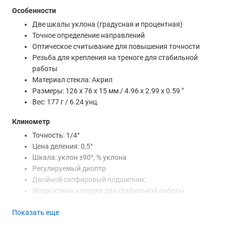
Особенности
Две шкалы уклона (градусная и процентная)
Точное определение направлений
Оптическое считывание для повышения точности
Резьба для крепления на треноге для стабильной
работы
Материал стекла: Акрил
Размеры: 126 x 76 x 15 мм / 4.96 x 2.99 x 0.59 "
Вес: 177 г / 6.24 унц.
Клинометр
Точность: 1/4°
Цена деления: 0,5°
Шкала: уклон ±90°, % уклона
Регулируемый диоптр
Двойной сапфировый подшипник
Жидкостная капсула для стабильной работы
Компас
Показать еще
Точность: 1/3°