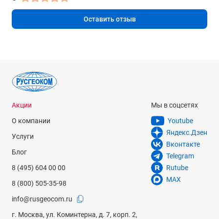
Жидкостный, сапфировые опоры осей
Оставить отзыв
да
Регулируемая оптика
да
Точность компаса
1/3°
Акции
Мы в соцсетях
Дискретность компаса
1/2°
О компании
Youtube
Яндекс.Дзен
Услуги
Физические характеристики
Вконтакте
Блог
Рабочая температура
Telegram
8 (495) 604 00 00
Rutube
от -30 °C до +60 °C
MAX
8 (800) 505-35-98
Температура хранения
info@rusgeocom.ru
от -30 °C до +60 °C
г. Москва, ул. Коминтерна, д. 7, корп. 2,
Функции для активного отдыха (GPS отслеживание и