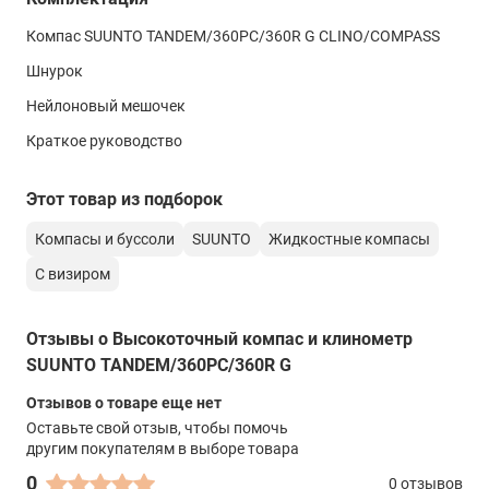
да
Компас SUUNTO TANDEM/360PC/360R G CLINO/COMPASS
Таблица перевода единиц
Шнурок
косинусы 0–45° котангенсы 0–45°
Нейлоновый мешочек
Мешочек для переноски
Краткое руководство
да
Крепление
Этот товар из подборок
шнурок
Компасы и буссоли
SUUNTO
Жидкостные компасы
Компас
С визиром
Шкала направления
градусы
Отзывы о Высокоточный компас и клинометр
SUUNTO TANDEM/360PC/360R G
Стрелка
Отзывов о товаре еще нет
картушка
Оставьте свой отзыв, чтобы помочь
Глобальная балансировка
другим покупателям в выборе товара
да
0
0 отзывов