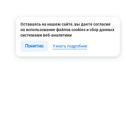
Оставаясь на нашем сайте, вы даете согласие
на использование файлов cookies и сбор данных
системами веб-аналитики
Понятно
Узнать подробнее
Связаться с нами
Мы в соцсетях
Контакты
Youtube
8 (495) 604 00 00
Яндекс.Дзен
8 (800) 505-35-98
Вконтакте
info@rusgeocom.ru
Telegram
г. Москва, ул. Коминтерна,