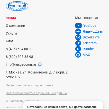
Акции
Мы в соцсетях
О компании
Youtube
Яндекс.Дзен
Услуги
Вконтакте
Блог
Telegram
8 (495) 604 00 00
Rutube
MAX
8 (800) 505-35-98
info@rusgeocom.ru
г. Москва, ул. Коминтерна, д. 7, корп. 2,
офис 102
Перейти на полную версию сайта
Политика обработки персональных данных
© Русгеоком, 2006-2026
Оставаясь на нашем сайте, вы даете согласие
Информация на сайте носит справочный характер и не является