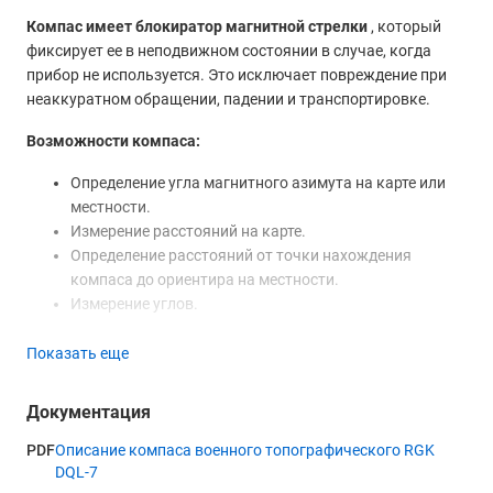
Компас имеет блокиратор магнитной стрелки
, который
фиксирует ее в неподвижном состоянии в случае, когда
прибор не используется. Это исключает повреждение при
неаккуратном обращении, падении и транспортировке.
Возможности компаса:
Определение угла магнитного азимута на карте или
местности.
Измерение расстояний на карте.
Определение расстояний от точки нахождения
компаса до ориентира на местности.
Измерение углов.
Компас предназначен для северного полушария.
Показать еще
Купить компас RGK DQL-7, а также получить консультацию
специалистов вы можете в нашем
магазине
, по телефону
Документация
или непосредственно на сайте с помощью формы обратной
связи или онлайн-консультанта.
PDF
Описание компаса военного топографического RGK
DQL-7