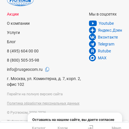
Акции
Мы в соцсетях
О компании
Youtube
Яндекс.Дзен
Услуги
Вконтакте
Блог
Telegram
8 (495) 604 00 00
Rutube
MAX
8 (800) 505-35-98
info@rusgeocom.ru
г. Москва, ул. Коминтерна, д. 7, корп. 2,
офис 102
Перейти на полную версию сайта
Политика обработки персональных данных
© Русгеоком, 2006-2026
Оставаясь на нашем сайте, вы даете согласие
Информация на сайте носит справочный характер и не является
на использование файлов cookies и сбор данных
публичной офертой, определяемой положениями Статьи 437
Каталог
Корзина
Меню