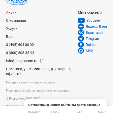
Акции
Мы в соцсетях
О компании
Youtube
Яндекс.Дзен
Услуги
Вконтакте
Блог
Telegram
8 (495) 604 00 00
Rutube
MAX
8 (800) 505-35-98
info@rusgeocom.ru
г. Москва, ул. Коминтерна, д. 7, корп. 2,
офис 102
Перейти на полную версию сайта
Политика обработки персональных данных
© Русгеоком, 2006-2026
Оставаясь на нашем сайте, вы даете согласие
Информация на сайте носит справочный характер и не является
на использование файлов cookies и сбор данных
публичной офертой, определяемой положениями Статьи 437
Каталог
Корзина
Меню