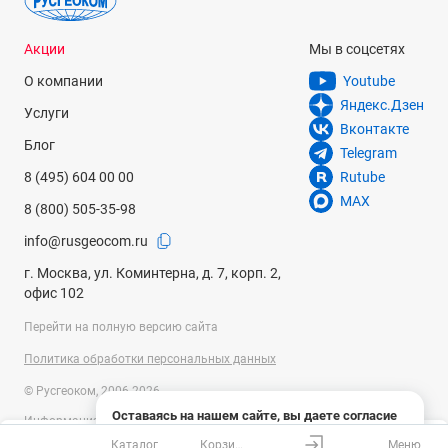
Акции
Мы в соцсетях
О компании
Youtube
Яндекс.Дзен
Услуги
Вконтакте
Блог
Telegram
8 (495) 604 00 00
Rutube
MAX
8 (800) 505-35-98
info@rusgeocom.ru
г. Москва, ул. Коминтерна, д. 7, корп. 2,
офис 102
Перейти на полную версию сайта
Политика обработки персональных данных
© Русгеоком, 2006-2026
Оставаясь на нашем сайте, вы даете согласие
Информация на сайте носит справочный характер и не является
на использование файлов cookies и сбор данных
публичной офертой, определяемой положениями Статьи 437
Каталог
Корзина
Меню