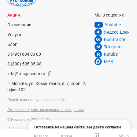
Акции
Мы в соцсетях
О компании
Youtube
Яндекс.Дзен
Услуги
Вконтакте
Блог
Telegram
8 (495) 604 00 00
Rutube
MAX
8 (800) 505-35-98
info@rusgeocom.ru
г. Москва, ул. Коминтерна, д. 7, корп. 2,
офис 102
Перейти на полную версию сайта
Политика обработки персональных данных
© Русгеоком, 2006-2026
Оставаясь на нашем сайте, вы даете согласие
Информация на сайте носит справочный характер и не является
на использование файлов cookies и сбор данных
публичной офертой, определяемой положениями Статьи 437
Каталог
Корзина
Меню