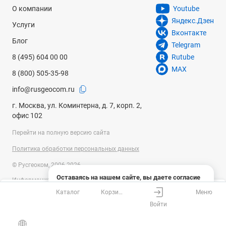
О компании
Youtube
Яндекс.Дзен
Услуги
Вконтакте
Блог
Telegram
8 (495) 604 00 00
Rutube
MAX
8 (800) 505-35-98
info@rusgeocom.ru
г. Москва, ул. Коминтерна, д. 7, корп. 2,
офис 102
Перейти на полную версию сайта
Политика обработки персональных данных
© Русгеоком, 2006-2026
Оставаясь на нашем сайте, вы даете согласие
Информация на сайте носит справочный характер и не является
на использование файлов cookies и сбор данных
публичной офертой, определяемой положениями Статьи 437
Каталог
Корзина
Меню
системами веб-аналитики
Ваш город
Москва?
Гражданского кодекса Российской Федерации. Технические
Войти
параметры (спецификация) и комплект поставки товара могут быть
Понятно
Узнать подробнее
изменены производителем без предварительного уведомления.
Все верно
Выбрать город