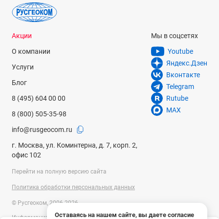
Акции
Мы в соцсетях
О компании
Youtube
Яндекс.Дзен
Услуги
Вконтакте
Блог
Telegram
8 (495) 604 00 00
Rutube
MAX
8 (800) 505-35-98
info@rusgeocom.ru
г. Москва, ул. Коминтерна, д. 7, корп. 2,
офис 102
Перейти на полную версию сайта
Политика обработки персональных данных
© Русгеоком, 2006-2026
Оставаясь на нашем сайте, вы даете согласие
Информация на сайте носит справочный характер и не является