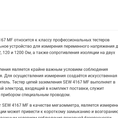
67 MF относится к классу профессиональных тестеров
ьное устройство для измерения переменного напряжения 
, 120 и 1200 Ом, а также сопротивления изоляции на двух
мления является крайне важным условием соблюдения
я. Для осуществления измерения создаётся искусственная
итель. Тестер цепей заземления SEW 4167 MF выполняет в
ый электрод, входящий в комплект поставки, служит
с прибором специальным проводом.
т SEW 4167 MF в качестве мегаомметра, является измерен
ции может привести к короткому замыканию и возгоранию
я важным условием соблюдения пожарной безопасности.