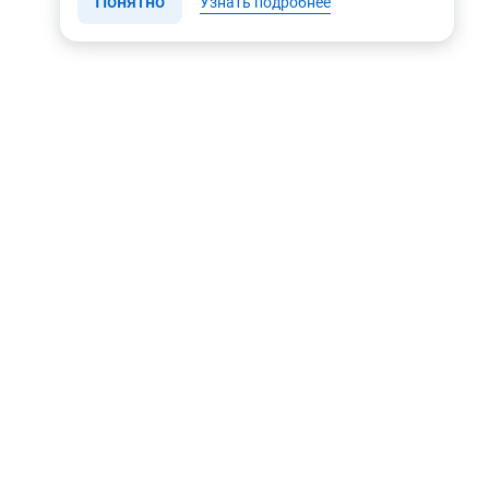
Понятно
Узнать подробнее
Связаться с нами
Мы в соцсетях
Контакты
Youtube
8 (495) 604 00 00
Яндекс.Дзен
8 (800) 505-35-98
Вконтакте
info@rusgeocom.ru
Telegram
г. Москва, ул. Коминтерна,
д. 7, корп. 2, офис 102
Rutube
MAX