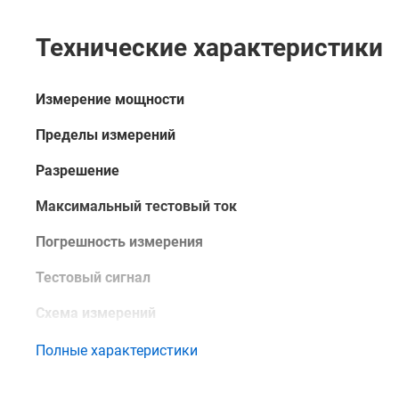
Технические характеристики
Измерение мощности
Пределы измерений
Разрешение
Максимальный тестовый ток
Погрешность измерения
Тестовый сигнал
Схема измерений
Сопротивление изоляции
Полные характеристики
Пределы измерений