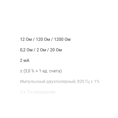
12 Ом / 120 Ом / 1200 Ом
0,2 Ом / 2 Ом / 20 Ом
2 мА
± (3,0 % + 1 ед. счета)
Импульсный двухполярный, 820 Гц ± 1%
2-х, 3-х проводная
100 МОм / 200 МОм