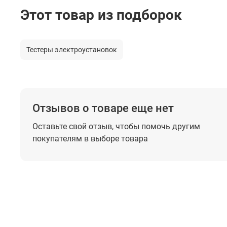
Тестовое напряжение
Этот товар из подборок
Минимальное измеряемое сопротивление
Тестовый ток
Тестеры электроустановок
Погрешность измерения
Переменное напряжение
Отзывов о товаре еще нет
Предел измерений
Оставьте свой отзыв, чтобы помочь
другим
Разрешение
покупателям в выборе товара
Рабочая полоса частот
Погрешность измерения
Измерение потенциала "земли"
Общие данные