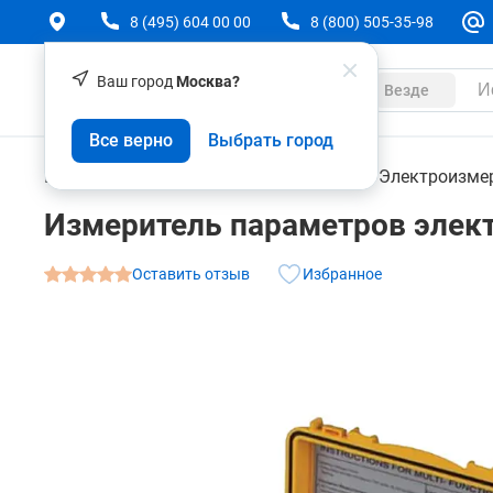
8 (495) 604 00 00
8 (800) 505-35-98
Ваш город
Москва?
Каталог
Везде
Измеритель параметров электробезопасности 
Все верно
Выбрать город
О товаре
Характеристики
Контрольно-измерительные приборы
Электроизме
Измеритель параметров элек
Оставить отзыв
Избранное