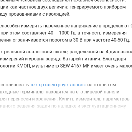
ции как частное двух величин: генерируемого прибором
ежду проводниками с изоляцией.
способен измерять переменное напряжение в пределах от 
 при этом составляет 40 – 1000 Гц, а точность измерения —
ния ограничивается порогом в 30 В при частоте 40-50 Гц.
трелочной аналоговой шкале, разделённой на 4 диапазон
измерений и уровня заряда батарей питания. Благодаря
нологии КМОП, мультиметр SEW 4167 MF имеет очень мало
 использовать
тестер электроустановок
на открытом
 входные терминалы находятся на его лицевой панели.
ля переноски и хранения. Купить измеритель параметров
ивного решения задач по наладке и эксплуатационному