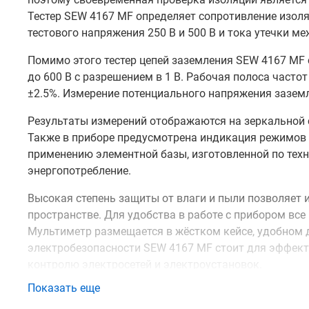
Тестер SEW 4167 MF определяет сопротивление изоля
тестового напряжения 250 В и 500 В и тока утечки м
Помимо этого тестер цепей заземления SEW 4167 MF 
до 600 В с разрешением в 1 В. Рабочая полоса частот
±2.5%. Измерение потенциального напряжения заземле
Результаты измерений отображаются на зеркальной с
Также в приборе предусмотрена индикация режимов 
применению элементной базы, изготовленной по тех
энергопотребление.
Высокая степень защиты от влаги и пыли позволяет
пространстве. Для удобства в работе с прибором все
Мультиметр размещается в жёстком кейсе, удобном д
электробезопасности SEW 4167 MF стоит для эффект
контролю электросетей и электроустановок.
Показать еще