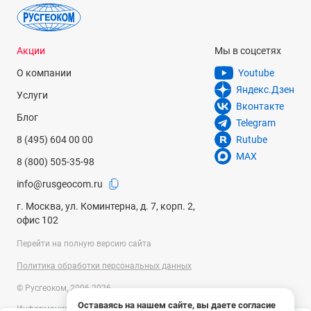
Акции
Мы в соцсетях
О компании
Youtube
Яндекс.Дзен
Услуги
Вконтакте
Блог
Telegram
8 (495) 604 00 00
Rutube
MAX
8 (800) 505-35-98
info@rusgeocom.ru
г. Москва, ул. Коминтерна, д. 7, корп. 2,
офис 102
Перейти на полную версию сайта
Политика обработки персональных данных
© Русгеоком, 2006-2026
Оставаясь на нашем сайте, вы даете согласие
Информация на сайте носит справочный характер и не является