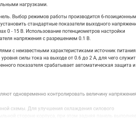
ельными нагрузками.
нель. Выбор режимов работы производится 6-позиционны
установить стандартные показатели выходного напряжен
ах 0 - 15 В. Использование потенциометров настройки
теля напряжения с разрешением 0.1 В.
елями с неизвестными характеристиками источник питания
овня силы тока на выходе от 0.6 до 2 А, для чего служит
енного показателя срабатывает автоматическая защита и
ляют одновременно контролировать величину напряжения
рной схемы. Для улучшения охлаждения силового
льной стороне корпуса, при этом задняя панель выполня
т-кабель снабжен несколькими выходами: парой с