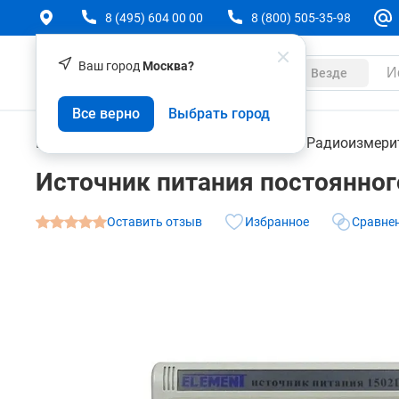
8 (495) 604 00 00
8 (800) 505-35-98
Ваш город
Москва?
Каталог
Везде
Источник питания постоянного тока ELEMENT 
Все верно
Выбрать город
О товаре
Характеристики
Контрольно-измерительные приборы
Радиоизмери
Источник питания постоянно
Оставить отзыв
Избранное
Сравне