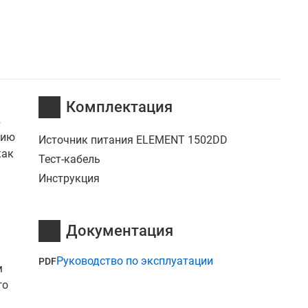
Комплектация
в
нию
Источник питания ELEMENT 1502DD
как
Тест-кабель
Инструкция
Документация
Руководство по эксплуатации
PDF
м
го