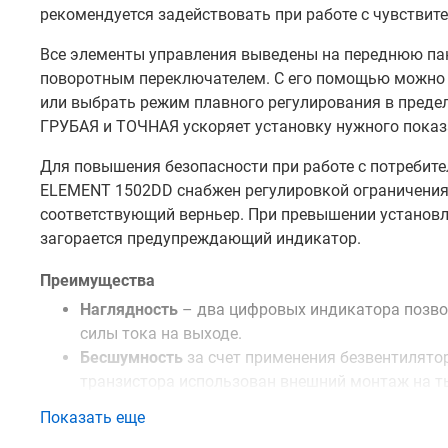
рекомендуется задействовать при работе с чувствит
Все элементы управления выведены на переднюю па
поворотным переключателем. С его помощью можно 
или выбрать режим плавного регулирования в предел
ГРУБАЯ и ТОЧНАЯ ускоряет установку нужного показа
Для повышения безопасности при работе с потребит
ELEMENT 1502DD снабжен регулировкой ограничения ур
соответствующий верньер. При превышении установл
загорается предупреждающий индикатор.
Преимущества
Наглядность
– два цифровых индикатора позво
силы тока на выходе.
Бесшумность
за счет применения безвентилято
транзистора использован внешний монтаж на ты
функции радиатора.
Показать еще
Универсальное подключение
– комплектный тес