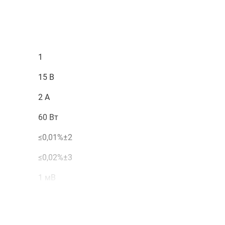
бором щупов с подпружиненным задним крючком.
1502DD, а также получить консультацию специалистов об
можете в нашем
магазине
, связавшись с нами по телефону 
атной связи или воспользовавшись чатом с онлайн-
1
15 В
2 А
60 Вт
≤0,01%±2
≤0,02%±3
1 мВ
-
нет