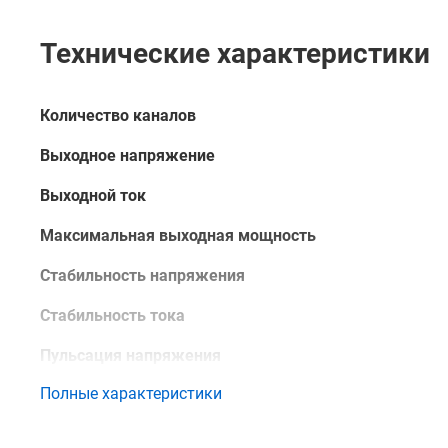
контактами с зажимами типа “крокодил” и на
Купить источник питания постоянного тока ELEMENT 
Технические характеристики
особенностях и преимуществах данного изделия вы 
непосредственно через сайт – с помощью формы обр
Количество каналов
консультантом.
Выходное напряжение
Выходной ток
Максимальная выходная мощность
Стабильность напряжения
Стабильность тока
Пульсация напряжения
Полные характеристики
Пульсация тока
Интерфейс