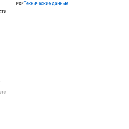
Технические данные
PDF
сти
.
ете