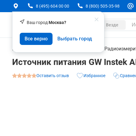
8 (495) 604 00 00
8 (800) 505-35-98
Ваш город
Москва?
Каталог
Везде
Источник питания GW Instek APS-77100 (APS-71
Все верно
Выбрать город
О товаре
Характеристики
Контрольно-измерительные приборы
Радиоизмери
Источник питания GW Instek 
Оставить отзыв
Избранное
Сравне