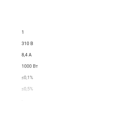
1
310 В
8,4 А
1000 Вт
≤0,1%
≤0,5%
-
-
LAN