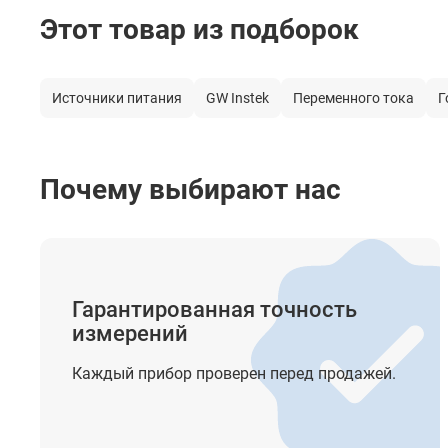
Этот товар из подборок
Питание
Температура работы
Источники питания
GW Instek
Переменного тока
Г
Температура хранения
Габаритные размеры
Почему выбирают нас
Вес
Гарантированная точность
измерений
Каждый прибор проверен перед продажей.