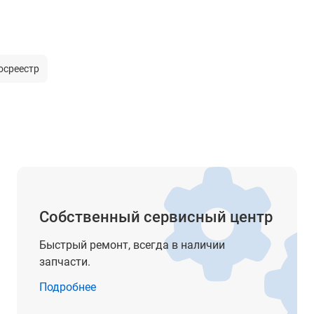
115/220 В
от -10° до +40°С
осреестр
от -10° до +60°С
430 х 88 х 560 мм
38 кг
Собственный сервисный центр
Быстрый ремонт, всегда в наличии
запчасти.
Подробнее