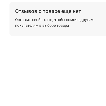
Отзывов о товаре еще нет
синус
Оставьте свой отзыв, чтобы помочь
другим
покупателям в выборе товара
прямо
импул
други
Диапазон
Колич
участ
форми
Встроенные формы
Разрешение по частоте
Точность установки (18°C ... 28°C)
Синусоидальный сигнал