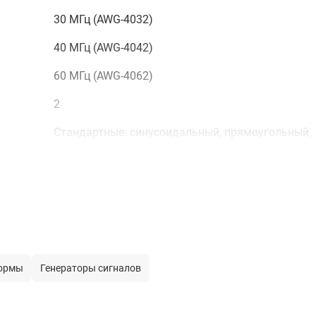
30 МГц (AWG-4032)
40 МГц (AWG-4042)
60 МГц (AWG-4062)
2
Стандартные: синусоидальный, прямоугольный,
треугольный, импульсный, белый шум
Встроенные специальной формы 50 типов
Произвольная форма
1 мкГц ... 10 МГц (AWG-4012)
формы
Генераторы сигналов
1 мкГц ... 20 МГц (AWG-4022)
1 мкГц ... 30 МГц (AWG-4032)