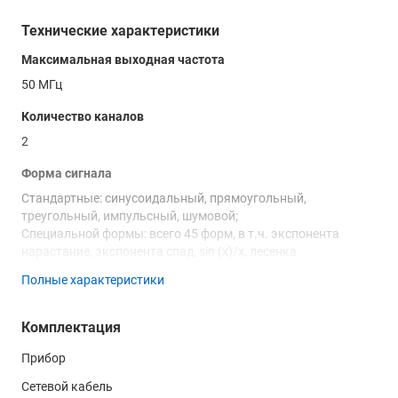
Технические характеристики
Максимальная выходная частота
50 МГц
Количество каналов
2
Форма сигнала
Стандартные: синусоидальный, прямоугольный,
треугольный, импульсный, шумовой;
Специальной формы: всего 45 форм, в т.ч. экспонента
нарастание, экспонента спад, sin (x)/x, лесенка
Произвольная (пользовательская) форма
Полные характеристики
Частотные характеристики
Комплектация
Диапазон
синусоидальный сигнал
Прибор
1 мкГц ~ 50 МГц
Сетевой кабель