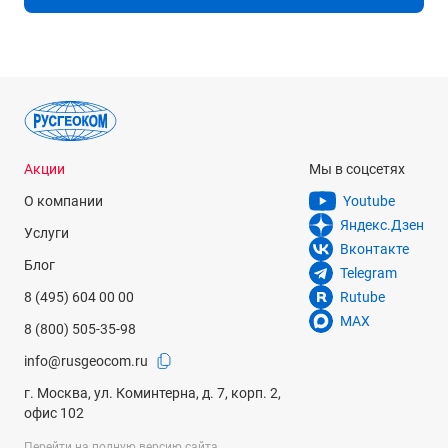
±0.3 дБ (10 МГц~25 МГц)
±0.5 дБ (25 МГц~50 МГц)
Коэффициент гармоник (1 Вп-п)
<-40 дБн
Общие гармонические искажения (10 Гц ~ 20 кГц, 1 Вп-п)
<0.2%
Акции
Мы в соцсетях
Фазовый шум (1 МГц, 1 Вп-п)
О компании
Youtube
-110 дБн/Гц @ 10 кГц
Яндекс.Дзен
Услуги
Вконтакте
Прямоугольный сигнал
Блог
Telegram
Время нарастания / спада
8 (495) 604 00 00
Rutube
MAX
< 12 нс (1 кГц, 1 Вп-п)
8 (800) 505-35-98
Выброс
info@rusgeocom.ru
< 5 % (1 кГц, 1 Вп-п)
г. Москва, ул. Коминтерна, д. 7, корп. 2,
офис 102
Коэф. заполнения
Перейти на полную версию сайта