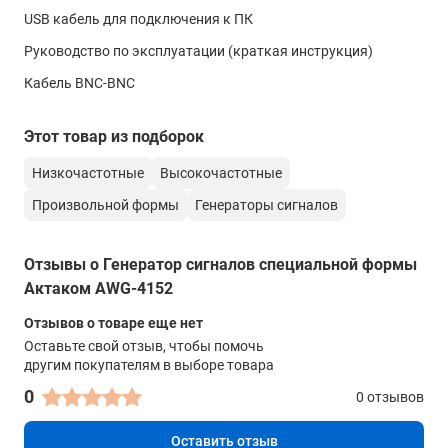
прямоугольный сигнал
USB кабель для подключения к ПК
1 мкГц ~ 25 МГц
Руководство по эксплуатации (краткая инструкция)
импульсный сигнал
Кабель BNC-BNC
1 мкГц ~ 10 МГц
пилообразный и треугольный сигнал
Этот товар из подборок
1 мкГц ~ 1 МГц
Низкочастотные
Высокочастотные
белый шум (Гаусс)
полоса 25 МГц (-3дБ)
Произвольной формы
Генераторы сигналов
специальной формы
1 мкГц ~ 10 МГц
Отзывы о Генератор сигналов специальной формы
Актаком AWG-4152
Точность установки (18°C ~ 28°C)
10 нс
Отзывов о товаре еще нет
Оставьте свой отзыв, чтобы помочь
Синусоидальный сигнал
другим покупателям в выборе товара
Неравномерность АЧХ
0
0 отзывов
(амплитуда 1 Вп-п (4 дБм) относительно 1 кГц)
±0.2 дБ (1 мкГц~10 МГц)
Оставить отзыв