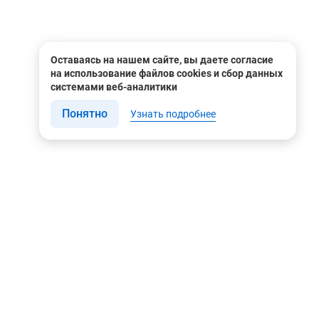
Оставаясь на нашем сайте, вы даете согласие
на использование файлов cookies и сбор данных
системами веб-аналитики
Понятно
Узнать подробнее
Связаться с нами
Мы в соцсетях
Контакты
Youtube
8 (495) 604 00 00
Яндекс.Дзен
8 (800) 505-35-98
Вконтакте
info@rusgeocom.ru
Telegram
г. Москва, ул. Коминтерна,