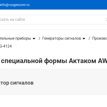
info@rusgeocom.ru
иальной формы
тельные приборы
Генераторы сигналов
Произв
G-4124
в специальной формы Актаком A
атор сигналов