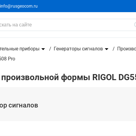
info@rusgeocom.ru
вольной формы
тельные приборы
Генераторы сигналов
Произв
08 Pro
 произвольной формы RIGOL DG5
тор сигналов