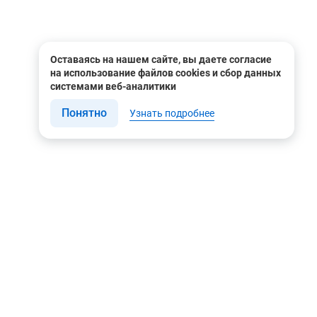
Оставаясь на нашем сайте, вы даете согласие
на использование файлов cookies и сбор данных
системами веб-аналитики
Понятно
Узнать подробнее
Связаться с нами
Мы в соцсетях
Контакты
Youtube
8 (495) 604 00 00
Яндекс.Дзен
8 (800) 505-35-98
Вконтакте
info@rusgeocom.ru
Telegram
г. Москва, ул. Коминтерна,