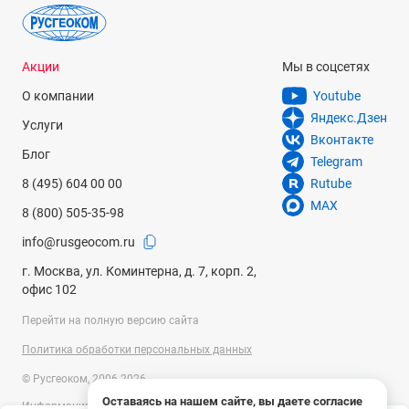
Акции
Мы в соцсетях
О компании
Youtube
Яндекс.Дзен
Услуги
Вконтакте
Блог
Telegram
8 (495) 604 00 00
Rutube
MAX
8 (800) 505-35-98
info@rusgeocom.ru
г. Москва, ул. Коминтерна, д. 7, корп. 2,
офис 102
Перейти на полную версию сайта
Политика обработки персональных данных
© Русгеоком, 2006-2026
Оставаясь на нашем сайте, вы даете согласие
Информация на сайте носит справочный характер и не является