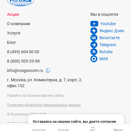
Акции
Мы в соцсетях
О компании
Youtube
Яндекс.Дзен
Услуги
Вконтакте
Блог
Telegram
8 (495) 604 00 00
Rutube
MAX
8 (800) 505-35-98
info@rusgeocom.ru
г. Москва, ул. Коминтерна, д. 7, корп. 2,
офис 102
Перейти на полную версию сайта
Политика обработки персональных данных
© Русгеоком, 2006-2026
Оставаясь на нашем сайте, вы даете согласие
Информация на сайте носит справочный характер и не является
на использование файлов cookies и сбор данных
публичной офертой, определяемой положениями Статьи 437
Каталог
Корзина
Меню