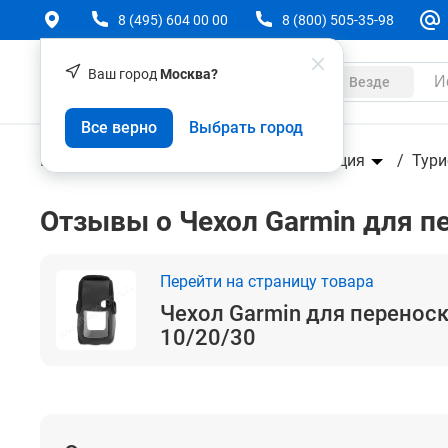
8 (495) 604 00 00
8 (800) 505-35-98
Ваш город
Москва?
Каталог
Везде
Чехол Garmin для переноски для eTrex 10/20/30
Все верно
Выбрать город
Геодезическое оборудование
Навигация
Тури
Отзывы о Чехол Garmin для пе
Перейти на страницу товара
Чехол Garmin для переноск
10/20/30