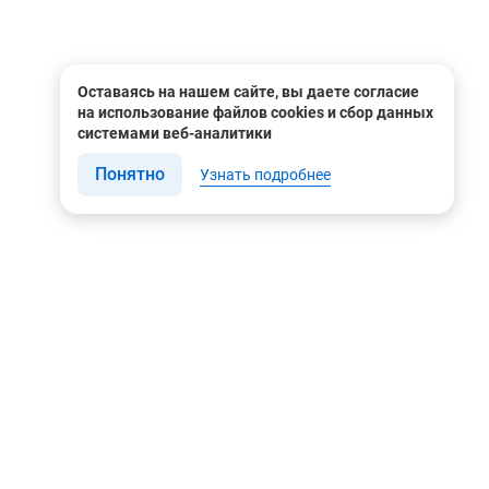
Оставаясь на нашем сайте, вы даете согласие
на использование файлов cookies и сбор данных
системами веб-аналитики
Понятно
Узнать подробнее
Связаться с нами
Мы в соцсетях
Контакты
Youtube
8 (495) 604 00 00
Яндекс.Дзен
8 (800) 505-35-98
Вконтакте
info@rusgeocom.ru
Telegram
г. Москва, ул. Коминтерна,