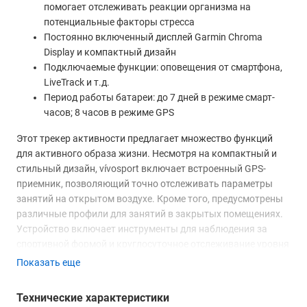
помогает отслеживать реакции организма на
потенциальные факторы стресса
Постоянно включенный дисплей Garmin Chroma
Display и компактный дизайн
Подключаемые функции: оповещения от смартфона,
LiveTrack и т.д.
Период работы батареи: до 7 дней в режиме смарт-
часов; 8 часов в режиме GPS
Этот трекер активности предлагает множество функций
для активного образа жизни. Несмотря на компактный и
стильный дизайн, vívosport включает встроенный GPS-
приемник, позволяющий точно отслеживать параметры
занятий на открытом воздухе. Кроме того, предусмотрены
различные профили для занятий в закрытых помещениях.
Устройство включает инструменты для наблюдения за
спортивной формой и круглосуточное отслеживание уровня
стресса плюс удобные подключаемые функции, в том числе,
Показать еще
автоматическую передачу данных в наше спортивное
онлайн-сообщество Garmin Connect. Таким образом, вы
Технические характеристики
получаете полноценный комплект для слежения за