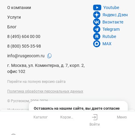
О компании
Youtube
Яндекс.Дзен
Услуги
Вконтакте
Блог
Telegram
8 (495) 604 00 00
Rutube
MAX
8 (800) 505-35-98
info@rusgeocom.ru
г. Москва, ул. Коминтерна, д. 7, корп. 2,
офис 102
Перейти на полную версию сайта
Политика обработки персональных данных
© Русгеоком, 2006-2026
Оставаясь на нашем сайте, вы даете согласие
Информация на сайте носит справочный характер и не является
на использование файлов cookies и сбор данных
публичной офертой, определяемой положениями Статьи 437
Каталог
Корзина
Меню
системами веб-аналитики
Ваш город
Москва?
Гражданского кодекса Российской Федерации. Технические
Войти
параметры (спецификация) и комплект поставки товара могут быть
Понятно
Узнать подробнее
изменены производителем без предварительного уведомления.