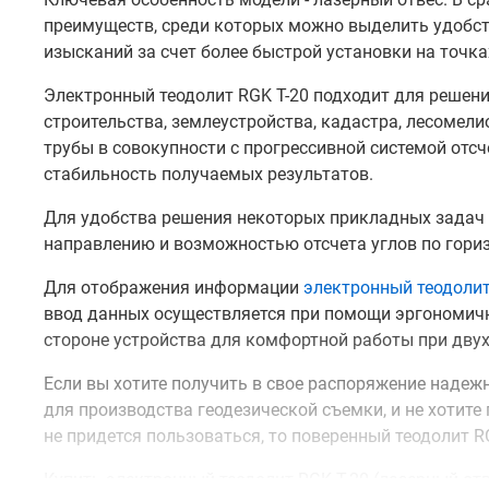
преимуществ, среди которых можно выделить удобс
изысканий за счет более быстрой установки на точка
Электронный теодолит RGK T-20 подходит для решени
строительства, землеустройства, кадастра, лесомели
трубы в совокупности с прогрессивной системой отс
стабильность получаемых результатов.
Для удобства решения некоторых прикладных задач 
направлению и возможностью отсчета углов по гориз
Для отображения информации
электронный теодоли
ввод данных осуществляется при помощи эргономичн
стороне устройства для комфортной работы при двух
Если вы хотите получить в свое распоряжение надеж
для производства геодезической съемки, и не хотите
не придется пользоваться, то поверенный теодолит RG
Купить электронный теодолит RGK T-20 (лазерный отв