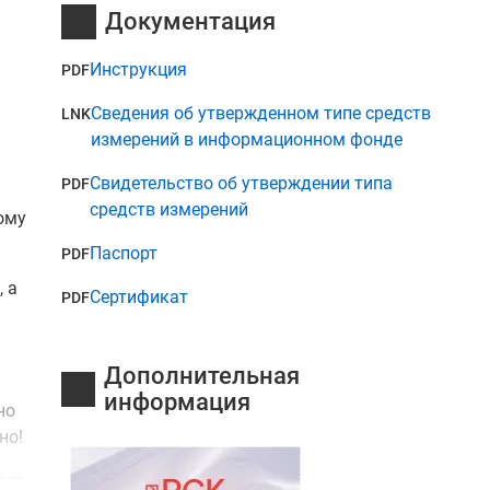
Документация
Инструкция
PDF
Сведения об утвержденном типе средств
LNK
измерений в информационном фонде
Свидетельство об утверждении типа
PDF
средств измерений
ому
Паспорт
PDF
 а
Сертификат
PDF
Дополнительная
й
информация
но
но!
тов