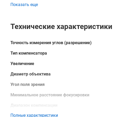
об особенностях и преимуществах данного изделия 
Показать еще
или непосредственно через сайт – с помощью формы
консультантом.
Технические характеристики
Точность измерения углов (разрешение)
Тип компенсатора
Увеличение
Диаметр объектива
Угол поля зрения
Минимальное расстояние фокусировки
Диапазон компенсации
Полные характеристики
Тип центрира (отвес)