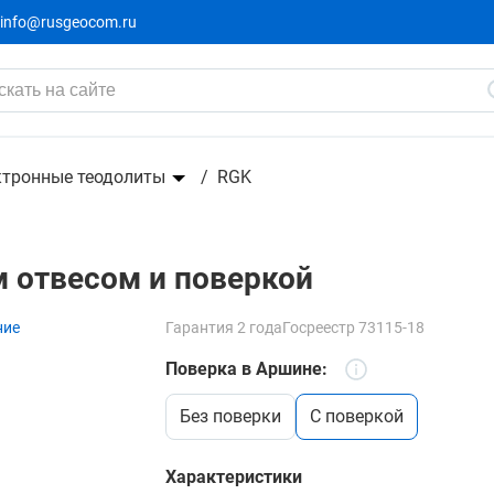
info@rusgeocom.ru
кой
ктронные теодолиты
RGK
м отвесом и поверкой
ние
Гарантия 2 года
Госреестр 73115-18
Поверка в Аршине:
без поверки
c поверкой
Характеристики