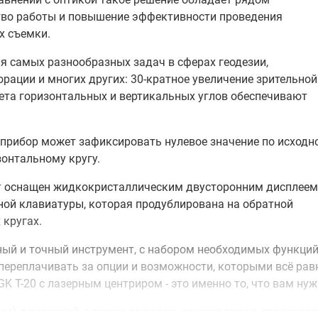
тво работы и повышение эффективности проведения
х съемки.
я самых разнообразных задач в сферах геодезии,
орации и многих других: 30-кратное увеличение зрительной
чета горизонтальных и вертикальных углов обеспечивают
прибор может зафиксировать нулевое значение по исходн
онтальному кругу.
т
оснащен жидкокристаллическим двусторонним дисплеем,
ой клавиатуры, которая продублирована на обратной
 кругах.
ный и точный инструмент, с набором необходимых функци
 переплачивать за опции и возможности, которыми всё рав
K T-20 с лазерным центриром - это именно то, что вам нуж
ес) с поверкой, а также получить консультацию специалис