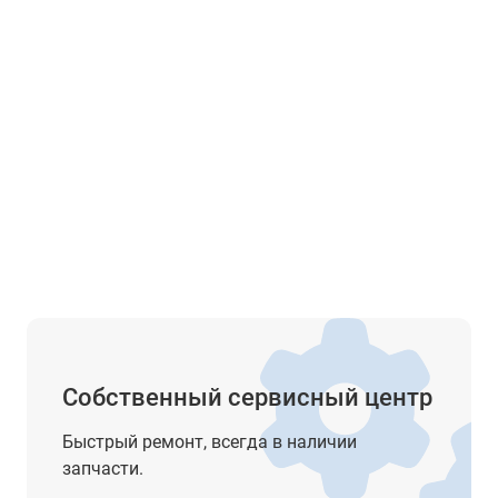
2-сторонний ЖК-дисплей
6 клавиш
нет
Ni-MH аккумулятор
4 х АА (1,5 В)
до 36 ч
-
круглый уровень - 8'/2 мм
цилиндрический уровень - 30"/2 мм
подсветка дисплеясетка нитей
Собственный сервисный центр
есть
Быстрый ремонт, всегда в наличии
запчасти.
IP54