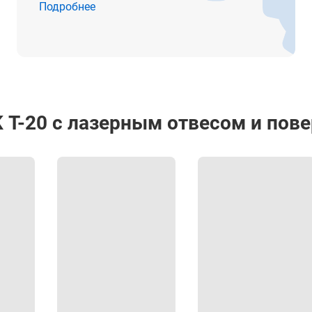
Подробнее
от -20° до +50°С
от -20° до +70°С
164 x 154 x 340 мм
4.6 кг
 Т-20 с лазерным отвесом и пов