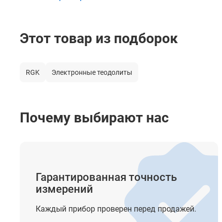
Дисплей
Этот товар из подборок
Клавиатура
Интерфейс
RGK
Электронные теодолиты
Элементы питания
Время автономной работы
Почему выбирают нас
Функции
Прочее
Гарантированная точность
измерений
Крепление на штатив
Каждый прибор проверен перед продажей.
Степень защиты от пыли и влаги