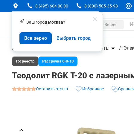
8 (495) 604 00 00
8 (800) 505-35-98
Ваш город
Москва?
Каталог
Везде
Теодолит RGK Т-20 с лазерным отвесом и повер
Все верно
Выбрать город
О товаре
Характеристики
Аксессуары
Геодезическое оборудование
Теодолиты
Эле
Госреестр
Рассрочка 0-0-10
Теодолит RGK Т-20 с лазерны
Оставить отзыв
Избранное
Сравне