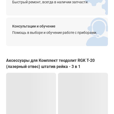
Быстрый ремонт, всегда в наличии запчасти.
Прочее
круглый уровень - 8'/2 мм
цилиндрический уровень - 30"/2 мм
подсветка дисплеясетка нитей
Консультации и обучение
Крепление на штатив
Помощь в выборе и обучение работе с приборами.
есть
Степень защиты от пыли и влаги
IP45
Аксессуары для Комплект теодолит RGK T-20
Диапазон рабочей температуры
(лазерный отвес) штатив рейка - 3 в 1
от -20° до +50°С
Температура хранения
от -20° до +70°С
Размеры
164 x 154 x 340 мм
Вес