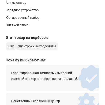
Аккумулятор
лазерный
Зарядное устройство
Дисплей
Юстировочный набор
2-сторонний ЖК-дисплей
Нитяной отвес
Клавиатура
6 клавиш
Этот товар из подборок
Интерфейс
RGK
Электронные теодолиты
нет
Элементы питания
Почему выбирают нас
Ni-MH аккумулятор
4 х АА (1,5 В)
Гарантированная точность измерений
Время автономной работы
Каждый прибор проверен перед продажей.
до 36 ч
Функции
-
Собственный сервисный центр