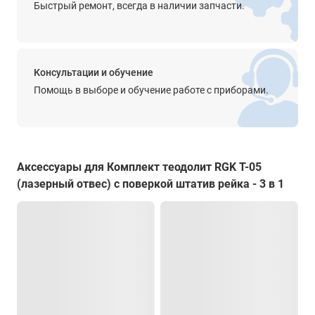
Быстрый ремонт, всегда в наличии запчасти.
Прочее
круглый уровень - 8'/2 мм
цилиндрический уровень - 30"/2 мм
подсветка дисплеясетка нитей
Консультации и обучение
Крепление на штатив
Помощь в выборе и обучение работе с приборами.
есть
Степень защиты от пыли и влаги
IP45
Аксессуары для Комплект теодолит RGK T-05
Диапазон рабочей температуры
(лазерный отвес) с поверкой штатив рейка - 3 в 1
от -20° до +50°С
Температура хранения
от -20° до +70°С
Размеры
164 x 154 x 340 мм
Вес