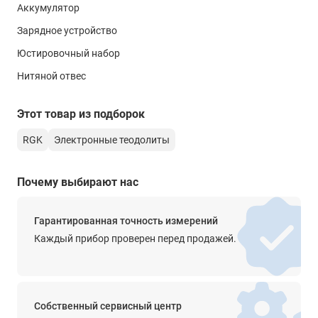
Купить комплект теодолит RGK T-05 (лазерный отвес)
Аккумулятор
лазерный
штатив рейка - 3 в 1 — хорошее решение для осуществления
Зарядное устройство
длительных интенсивных измерений с наименьшими
Дисплей
усилиями и затратами времени.
Юстировочный набор
2-сторонний ЖК-дисплей
Нитяной отвес
Клавиатура
6 клавиш
Этот товар из подборок
Интерфейс
RGK
Электронные теодолиты
нет
Элементы питания
Почему выбирают нас
Ni-MH аккумулятор
4 х АА (1,5 В)
Гарантированная точность измерений
Время автономной работы
Каждый прибор проверен перед продажей.
до 36 ч
Функции
-
Собственный сервисный центр