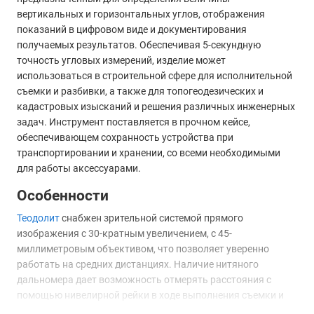
вертикальных и горизонтальных углов, отображения
показаний в цифровом виде и документирования
получаемых результатов. Обеспечивая 5-секундную
точность угловых измерений, изделие может
использоваться в строительной сфере для исполнительной
съемки и разбивки, а также для топогеодезических и
кадастровых изысканий и решения различных инженерных
задач. Инструмент поставляется в прочном кейсе,
обеспечивающем сохранность устройства при
транспортировании и хранении, со всеми необходимыми
для работы аксессуарами.
Особенности
Теодолит
снабжен зрительной системой прямого
изображения с 30-кратным увеличением, с 45-
миллиметровым объективом, что позволяет уверенно
работать на средних дистанциях. Наличие нитяного
дальномера дает возможность отмерять расстояния с
помощью нивелирной рейки в ходе выполнения съемки и
разбивки. Для компенсации неточности горизонтирования