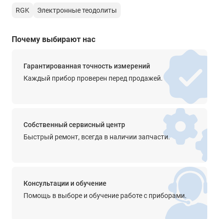
Клавиатура
RGK
Электронные теодолиты
6 клавиш
Интерфейс
Почему выбирают нас
нет
Гарантированная точность измерений
Элементы питания
Каждый прибор проверен перед продажей.
Ni-MH аккумулятор
4 х АА (1,5 В)
Время автономной работы
до 36 ч
Собственный сервисный центр
Быстрый ремонт, всегда в наличии запчасти.
Функции
-
Прочее
Консультации и обучение
круглый уровень - 8'/2 мм
цилиндрический уровень - 30"/2 мм
Помощь в выборе и обучение работе с приборами.
подсветка дисплеясетка нитей