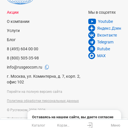
Акции
Мы в соцсетях
О компании
Youtube
Яндекс.Дзен
Услуги
Вконтакте
Блог
Telegram
8 (495) 604 00 00
Rutube
MAX
8 (800) 505-35-98
info@rusgeocom.ru
г. Москва, ул. Коминтерна, д. 7, корп. 2,
офис 102
Перейти на полную версию сайта
Политика обработки персональных данных
© Русгеоком, 2006-2026
Оставаясь на нашем сайте, вы даете согласие
Информация на сайте носит справочный характер и не является
на использование файлов cookies и сбор данных
публичной офертой, определяемой положениями Статьи 437
Каталог
Корзина
Меню
системами веб-аналитики