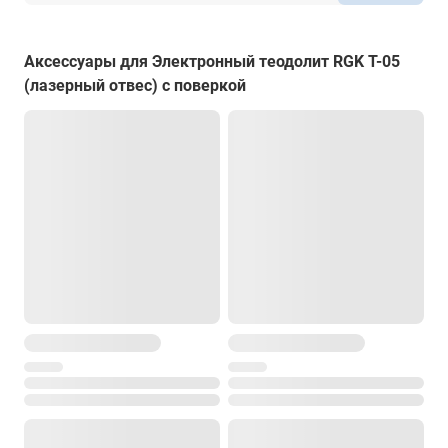
Крепление на штатив
есть
Аксессуары для Электронный теодолит RGK T-05
Степень защиты от пыли и влаги
(лазерный отвес) с поверкой
IP54
Диапазон рабочей температуры
от -20° до +50°С
Температура хранения
от -20° до +70°С
Размеры
164 x 154 x 340 мм
Вес
4.6 кг